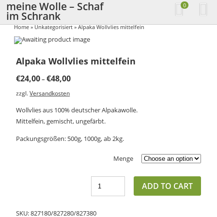
meine Wolle – Schaf
0
im Schrank
Anfertigungen aus kundeneigener
Home
»
Unkategorisiert
» Alpaka Wollvlies mittelfein
Schaf- und Alpakawolle
Alpaka Wollvlies mittelfein
€
24,00
€
48,00
–
zzgl.
Versandkosten
Wollvlies aus 100% deutscher Alpakawolle.
Mittelfein, gemischt, ungefärbt.
Packungsgrößen: 500g, 1000g, ab 2kg.
Menge
ADD TO CART
SKU:
827180/827280/827380